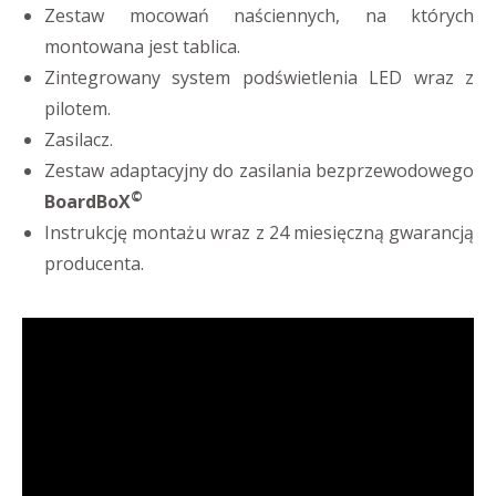
Zestaw mocowań naściennych, na których
montowana jest tablica.
Zintegrowany system podświetlenia LED wraz z
pilotem.
Zasilacz.
Zestaw adaptacyjny do zasilania bezprzewodowego
©
BoardBoX
Instrukcję montażu wraz z 24 miesięczną gwarancją
producenta.