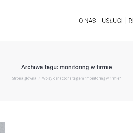
O NAS
USŁUGI
R
O NAS
USŁUGI
R
Archiwa tagu:
monitoring w firmie
Jesteś tutaj:
Strona główna
Wpisy oznaczone tagiem "monitoring w firmie"